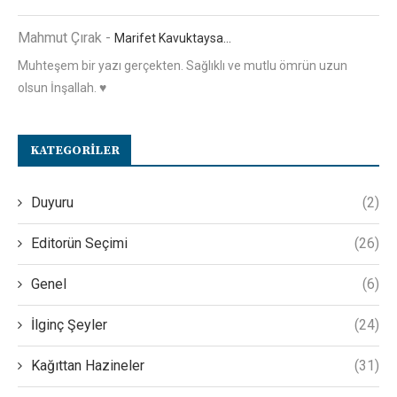
Mahmut Çırak
-
Marifet Kavuktaysa…
Muhteşem bir yazı gerçekten. Sağlıklı ve mutlu ömrün uzun
olsun İnşallah. ♥️
KATEGORILER
Duyuru
(2)
Editorün Seçimi
(26)
Genel
(6)
İlginç Şeyler
(24)
Kağıttan Hazineler
(31)