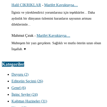
Halil ÇIKRIKLAR
-
Marifet Kavuktaysa…
İlginiz ve yüreklendirici yorumlarınız için teşekkürler... Daha
aydınlık bir dünyanın özlemini kuranların sayısının artması
dileklerimle...
Mahmut Çırak
-
Marifet Kavuktaysa…
Muhteşem bir yazı gerçekten. Sağlıklı ve mutlu ömrün uzun olsun
İnşallah. ♥️
Kategoriler
Duyuru
(2)
Editorün Seçimi
(26)
Genel
(6)
İlginç Şeyler
(24)
Kağıttan Hazineler
(31)