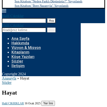
Son Kitabım “Neden Farklı Düşünürüz?” Yayınlandı
Son Kitabım “İbret Nazarıyla” Yayınlandı
Halil Çıkrıklar
Ara
Halil Çıkrıklar
Ara
Ana Sayfa
Hakkımda
Vizyon & Misyon
Kitaplarım
Köşe Yazıları
Sözler
İletişim
Copyright 2024
Anasayfa
»
Hayat
Sözler
Hayat
Yer İmi
Halil ÇIKRIKLAR
16 Ocak 2025