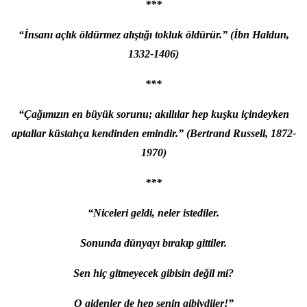
***
“İnsanı açlık öldürmez alıştığı tokluk öldürür.” (İbn Haldun,
1332-1406)
***
“Çağımızın en büyük sorunu; akıllılar hep kuşku içindeyken
aptallar küstahça kendinden emindir.” (Bertrand Russell, 1872-
1970)
***
“Niceleri geldi, neler istediler.
Sonunda dünyayı bırakıp gittiler.
Sen hiç gitmeyecek gibisin değil mi?
O gidenler de hep senin gibiydiler!”