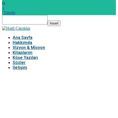
(
)
x
|
Yanıtla
Insert
Ana Sayfa
Hakkımda
Vizyon & Misyon
Kitaplarım
Köşe Yazıları
Sözler
İletişim