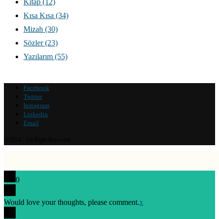
Kitap
(12)
Kısa Kısa
(34)
Mizah
(30)
Sözler
(23)
Yazılarım
(55)
Facebook
Twitter
Instagram
Linkedin
Email
@2024 - All Right Reserved.
0
Would love your thoughts, please comment.
x