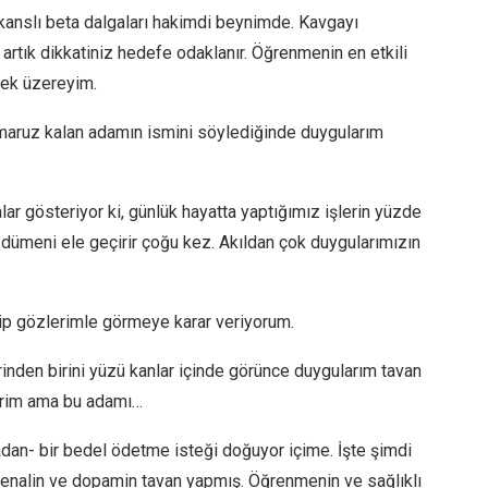
anslı beta dalgaları hakimdi beynimde. Kavgayı
rtık dikkatiniz hedefe odaklanır. Öğrenmenin en etkili
mek üzereyim.
 maruz kalan adamın ismini söylediğinde duygularım
ar gösteriyor ki, günlük hayatta yaptığımız işlerin yüzde
ı dümeni ele geçirir çoğu kez. Akıldan çok duygularımızın
dip gözlerimle görmeye karar veriyorum.
rinden birini yüzü kanlar içinde görünce duygularım tavan
lirim ama bu adamı…
an- bir bedel ödetme isteği doğuyor içime. İşte şimdi
enalin ve dopamin tavan yapmış. Öğrenmenin ve sağlıklı