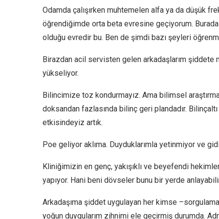
Odamda çalışırken muhtemelen alfa ya da düşük frek
öğrendiğimde orta beta evresine geçiyorum. Burada a
olduğu evredir bu. Ben de şimdi bazı şeyleri öğren
Birazdan acil servisten gelen arkadaşlarım şiddete
yükseliyor.
Bilincimize toz kondurmayız. Ama bilimsel araştırmal
doksandan fazlasında bilinç geri plandadır. Bilinçalt
etkisindeyiz artık.
Poe geliyor aklıma. Duyduklarımla yetinmiyor ve gi
Kliniğimizin en genç, yakışıklı ve beyefendi hekimle
yapıyor. Hani beni dövseler bunu bir yerde anlayabi
Arkadaşıma şiddet uygulayan her kimse –sorgulamad
yoğun duygularım zihnimi ele geçirmiş durumda. Adr