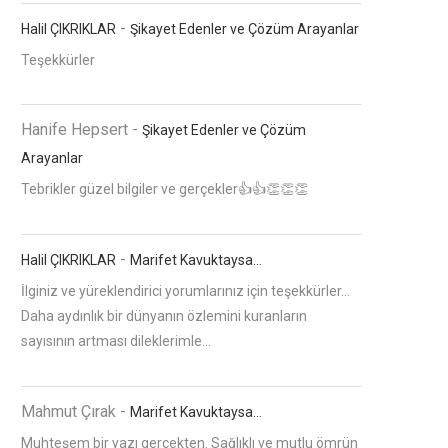
-
Halil ÇIKRIKLAR
Şikayet Edenler ve Çözüm Arayanlar
Teşekkürler
Hanife Hepsert
-
Şikayet Edenler ve Çözüm
Arayanlar
Tebrikler güzel bilgiler ve gerçekler👍👍👏👏👏
-
Halil ÇIKRIKLAR
Marifet Kavuktaysa…
İlginiz ve yüreklendirici yorumlarınız için teşekkürler...
Daha aydınlık bir dünyanın özlemini kuranların
sayısının artması dileklerimle...
Mahmut Çırak
-
Marifet Kavuktaysa…
Muhteşem bir yazı gerçekten. Sağlıklı ve mutlu ömrün