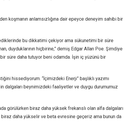
den koşmanın anlamsızlığına dair epeyce deneyim sahibi bir
ediklerinde bu dikkatimi çekiyor ama sükunetimi bir süre
nan, duyduklarının hiçbirine,” demiş Edgar Allan Poe. Şimdiye
ir süre daha tutuyor beni odamda. İşin iç yüzünü bir
tiğini hissediyorum. “İçimizdeki Enerji” başlıklı yazımı
beyin dalgaları beynimizdeki faaliyetler ve duygu durumumuz
uda görülürken biraz daha yüksek frekanslı olan alfa dalgaları
s biraz daha yükselir ve beta evresine geçeriz ama bunun da