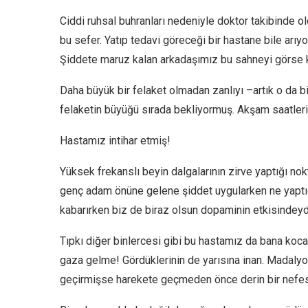
Ciddi ruhsal buhranları nedeniyle doktor takibinde
bu sefer. Yatıp tedavi göreceği bir hastane bile arıy
Şiddete maruz kalan arkadaşımız bu sahneyi görse k
Daha büyük bir felaket olmadan zanlıyı –artık o da
felaketin büyüğü sırada bekliyormuş. Akşam saatlerin
Hastamız intihar etmiş!
Yüksek frekanslı beyin dalgalarının zirve yaptığı 
genç adam önüne gelene şiddet uygularken ne yaptığı
kabarırken biz de biraz olsun dopaminin etkisindeydi
Tıpkı diğer binlercesi gibi bu hastamız da bana koc
gaza gelme! Gördüklerinin de yarısına inan. Madalyo
geçirmişse harekete geçmeden önce derin bir nefes