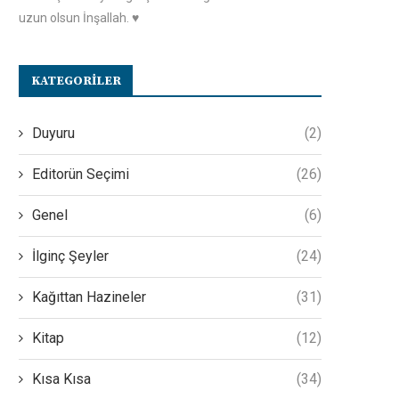
uzun olsun İnşallah. ♥️
KATEGORILER
Duyuru
(2)
Editorün Seçimi
(26)
Genel
(6)
İlginç Şeyler
(24)
Kağıttan Hazineler
(31)
Kitap
(12)
Kısa Kısa
(34)