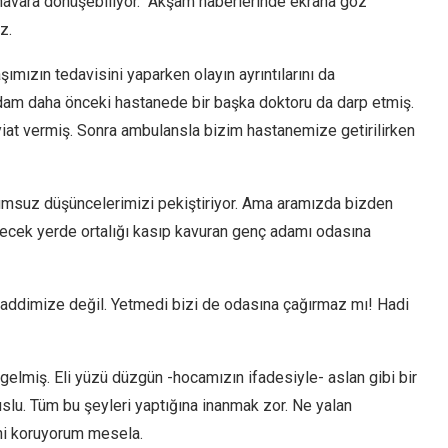
canavara dönüşebiliyor. Akşam haberlerinde ekrana göz
z.
ımızın tedavisini yaparken olayın ayrıntılarını da
dam daha önceki hastanede bir başka doktoru da darp etmiş.
at vermiş. Sonra ambulansla bizim hastanemize getirilirken
umsuz düşüncelerimizi pekiştiriyor. Ama aramızda bizden
erecek yerde ortalığı kasıp kavuran genç adamı odasına
ddimize değil. Yetmedi bizi de odasına çağırmaz mı! Hadi
gelmiş. Eli yüzü düzgün -hocamızın ifadesiyle- aslan gibi bir
lu. Tüm bu şeyleri yaptığına inanmak zor. Ne yalan
ni koruyorum mesela.