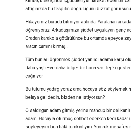
kimse, kitle içinde içgüdüleriyle hareket eden bir 
attığınızda bu tespitin doğruluğunu bizzat görürsünü
Hikâyemiz burada bitmiyor aslında. Yaralanan arkadaş
öğreniyoruz. Arkadaşımıza şiddet uygulayan genç a
Oradan karakola götürülünce bu ortamda epeyce zayi
aracın camını kırmış…
Tüm bunları öğrenmek şiddet yanlısı adama karşı ol
daha yaşlı –ve daha bilge- bir hoca var. Tepki göst
çağırıyor.
Bu tutumu yadırgıyoruz ama hocaya söz söylemek ha
belaya gel dedin, bizden ne istiyorsun?
O saldırgan adam gitmiş yerine mahcup bir delikanlı 
adam. Hocayla oturmuş sohbet ederken kedi kadar us
söyleyeyim ben hâlâ temkinliyim. Yumruk mesafesi