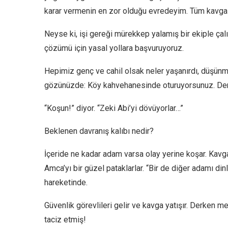
karar vermenin en zor olduğu evredeyim. Tüm kavga
Neyse ki, işi gereği mürekkep yalamış bir ekiple ça
çözümü için yasal yollara başvuruyoruz.
Hepimiz genç ve cahil olsak neler yaşanırdı, düşünm
gözünüzde: Köy kahvehanesinde oturuyorsunuz. Derken
“Koşun!” diyor. “Zeki Abi’yi dövüyorlar…”
Beklenen davranış kalıbı nedir?
İçeride ne kadar adam varsa olay yerine koşar. Kavg
Amca’yı bir güzel pataklarlar. “Bir de diğer adamı dinl
hareketinde.
Güvenlik görevlileri gelir ve kavga yatışır. Derken m
taciz etmiş!