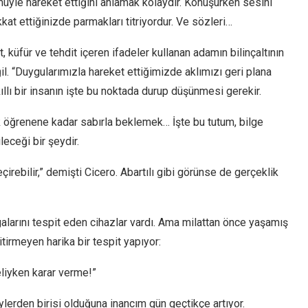
müyle hareket ettiğini anlamak kolaydır. Konuşurken sesini
dikkat ettiğinizde parmakları titriyordur. Ve sözleri…
, küfür ve tehdit içeren ifadeler kullanan adamın bilinçaltının
l. “Duygularımızla hareket ettiğimizde aklımızı geri plana
ıllı bir insanın işte bu noktada durup düşünmesi gerekir.
 öğrenene kadar sabırla beklemek… İşte bu tutum, bilge
leceği bir şeydir.
irebilir,” demişti Cicero. Abartılı gibi görünse de gerçeklik
alarını tespit eden cihazlar vardı. Ama milattan önce yaşamış
itirmeyen harika bir tespit yapıyor:
liyken karar verme!”
lerden birisi olduğuna inancım gün geçtikçe artıyor.