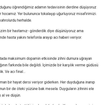
 olduğunu öğrendiğimiz adamın tedavisinin derdine düşüyoruz
or hocamız. Yer bulununca tokalaşıp uğurluyoruz misafirimizi.
ahrolurdu herhalde.
 bizim bir hastamız- gönderdik diye düşünüyoruz ama
de hasta yakını telefonla arayıp acı haberi veriyor.
noktada maksimum dopamin etkisinde zihni dumura uğrayan
nın farkında bile değildi. İçimizde bir karşılık verme güdüsü
k. Ve acı final…
aman bir hayat dersi veriyor giderken. Her duyduğuna inanıp
nun bir de öteki yüzüne bak mesela. Duyguların zihnini ele
 al ve düşün.