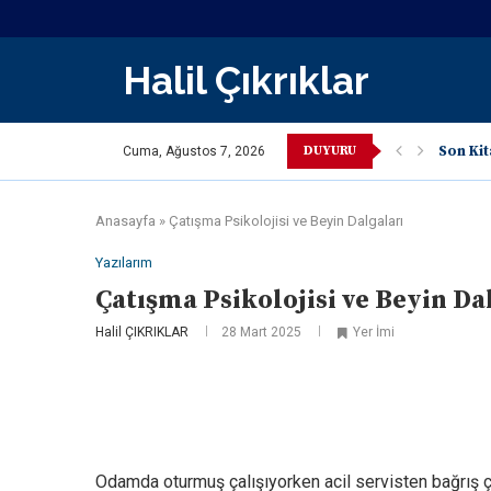
Halil Çıkrıklar
DUYURU
Son Kit
Cuma, Ağustos 7, 2026
Anasayfa
»
Çatışma Psikolojisi ve Beyin Dalgaları
Yazılarım
Çatışma Psikolojisi ve Beyin Da
Halil ÇIKRIKLAR
28 Mart 2025
Yer İmi
Odamda oturmuş çalışıyorken acil servisten bağrış ça