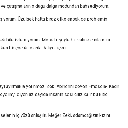
 ve çatışmaların olduğu dalga modundan bahsediyorum.
lışıyorum. Üzülsek hatta biraz öfkelensek de problemin
ek bile istemiyorum. Mesela, şöyle bir sahne canlandırın
 bir çocuk telaşla dalıyor içeri.
ayı ayırmakla yetinmez, Zeki Abi’lerini döven –mesela- Kadir
eyelim,” diyen az sayıda insanın sesi cılız kalır bu kitle
eselenin iç yüzü anlaşılır. Meğer Zeki, adamcağızın kızını