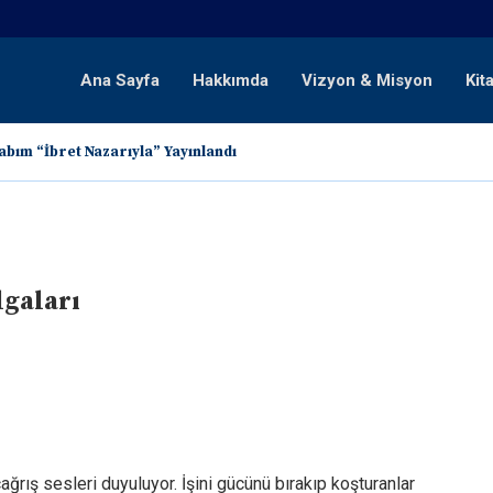
Ana Sayfa
Hakkımda
Vizyon & Misyon
Kit
abım “İbret Nazarıyla” Yayınlandı
lgaları
ğrış sesleri duyuluyor. İşini gücünü bırakıp koşturanlar