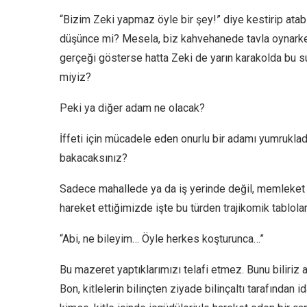
“Bizim Zeki yapmaz öyle bir şey!” diye kestirip atab
düşünce mi? Mesela, biz kahvehanede tavla oynarken 
gerçeği gösterse hatta Zeki de yarın karakolda bu suç
miyiz?
Peki ya diğer adam ne olacak?
İffeti için mücadele eden onurlu bir adamı yumruklad
bakacaksınız?
Sadece mahallede ya da iş yerinde değil, memleket 
hareket ettiğimizde işte bu türden trajikomik tablolar
“Abi, ne bileyim… Öyle herkes koşturunca…”
Bu mazeret yaptıklarımızı telafi etmez. Bunu biliri
Bon, kitlelerin bilinçten ziyade bilinçaltı tarafından i