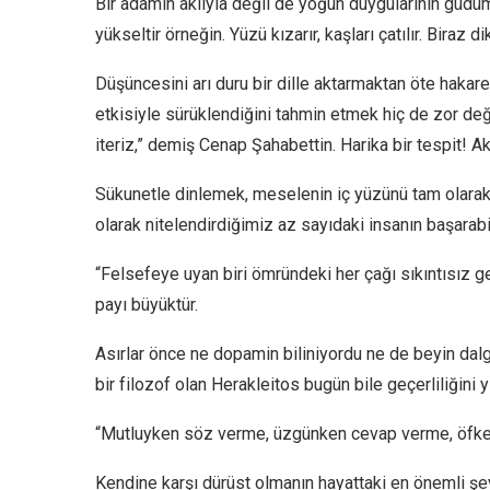
Bir adamın aklıyla değil de yoğun duygularının güdü
yükseltir örneğin. Yüzü kızarır, kaşları çatılır. Biraz 
Düşüncesini arı duru bir dille aktarmaktan öte hakaret
etkisiyle sürüklendiğini tahmin etmek hiç de zor deği
iteriz,” demiş Cenap Şahabettin. Harika bir tespit! Ak
Sükunetle dinlemek, meselenin iç yüzünü tam olarak
olarak nitelendirdiğimiz az sayıdaki insanın başarabi
“Felsefeye uyan biri ömründeki her çağı sıkıntısız geç
payı büyüktür.
Asırlar önce ne dopamin biliniyordu ne de beyin dalg
bir filozof olan Herakleitos bugün bile geçerliliğini y
“Mutluyken söz verme, üzgünken cevap verme, öfke
Kendine karşı dürüst olmanın hayattaki en önemli şey