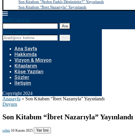
Son Kitabım “Neden Farklı Düşünürüz?” Yayınlandı
Son Kitabım “İbret Nazarıyla” Yayınlandı
Halil Çıkrıklar
Ara
Halil Çıkrıklar
Ara
Ana Sayfa
Hakkımda
Vizyon & Misyon
Kitaplarım
Köşe Yazıları
Sözler
İletişim
Copyright 2024
Anasayfa
»
Son Kitabım “İbret Nazarıyla” Yayınlandı
Duyuru
Son Kitabım “İbret Nazarıyla” Yayınlandı
Yer İmi
selim
16 Kasım 2025