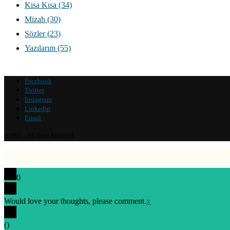
Kısa Kısa
(34)
Mizah
(30)
Sözler
(23)
Yazılarım
(55)
Facebook
Twitter
Instagram
Linkedin
Email
@2024 - All Right Reserved.
0
Would love your thoughts, please comment.
x
(
)