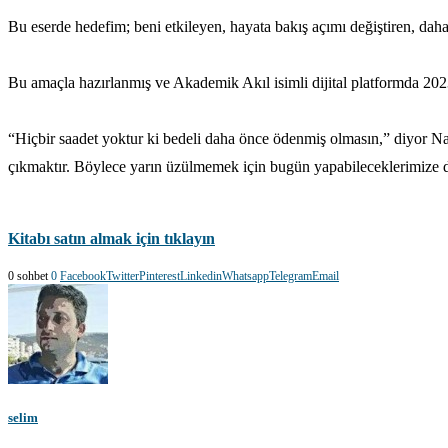
Bu eserde hedefim; beni etkileyen, hayata bakış açımı değiştiren, dah
Bu amaçla hazırlanmış ve Akademik Akıl isimli dijital platformda 202
“Hiçbir saadet yoktur ki bedeli daha önce ödenmiş olmasın,” diyor N
çıkmaktır. Böylece yarın üzülmemek için bugün yapabileceklerimize 
Kitabı satın almak için tıklayın
0 sohbet
0
Facebook
Twitter
Pinterest
Linkedin
Whatsapp
Telegram
Email
selim