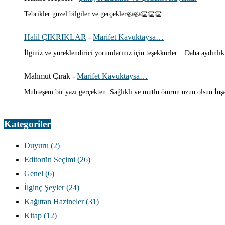
Tebrikler güzel bilgiler ve gerçekler👍👍👏👏👏
Halil ÇIKRIKLAR
-
Marifet Kavuktaysa…
İlginiz ve yüreklendirici yorumlarınız için teşekkürler... Daha aydınlık
Mahmut Çırak
-
Marifet Kavuktaysa…
Muhteşem bir yazı gerçekten. Sağlıklı ve mutlu ömrün uzun olsun İnşal
Kategoriler
Duyuru
(2)
Editorün Seçimi
(26)
Genel
(6)
İlginç Şeyler
(24)
Kağıttan Hazineler
(31)
Kitap
(12)