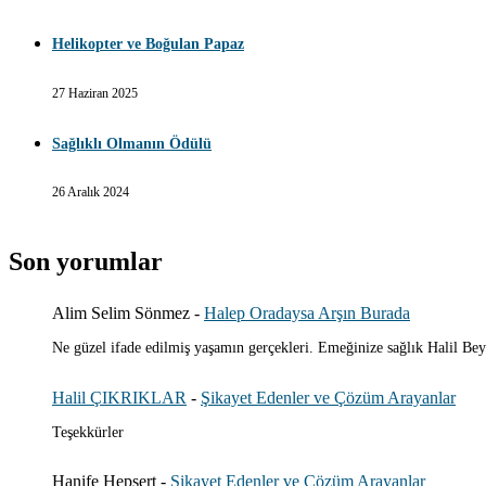
Helikopter ve Boğulan Papaz
27 Haziran 2025
Sağlıklı Olmanın Ödülü
26 Aralık 2024
Son yorumlar
Alim Selim Sönmez
-
Halep Oradaysa Arşın Burada
Ne güzel ifade edilmiş yaşamın gerçekleri. Emeğinize sağlık Halil Bey
Halil ÇIKRIKLAR
-
Şikayet Edenler ve Çözüm Arayanlar
Teşekkürler
Hanife Hepsert
-
Şikayet Edenler ve Çözüm Arayanlar