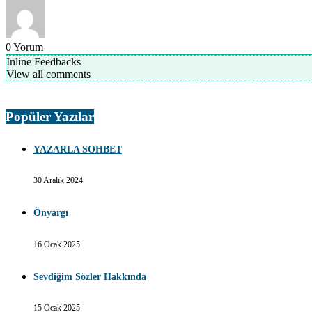
0
Yorum
Inline Feedbacks
View all comments
Popüler Yazılar
YAZARLA SOHBET
30 Aralık 2024
Önyargı
16 Ocak 2025
Sevdiğim Sözler Hakkında
15 Ocak 2025