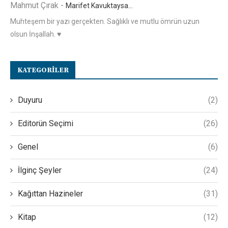
Mahmut Çırak
-
Marifet Kavuktaysa…
Muhteşem bir yazı gerçekten. Sağlıklı ve mutlu ömrün uzun
olsun İnşallah. ♥️
KATEGORILER
Duyuru
(2)
Editorün Seçimi
(26)
Genel
(6)
İlginç Şeyler
(24)
Kağıttan Hazineler
(31)
Kitap
(12)