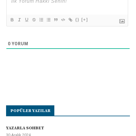
{}
[+]
0
YORUM
POPÜLER YAZILAR
YAZARLA SOHBET
30 Aralık 2024