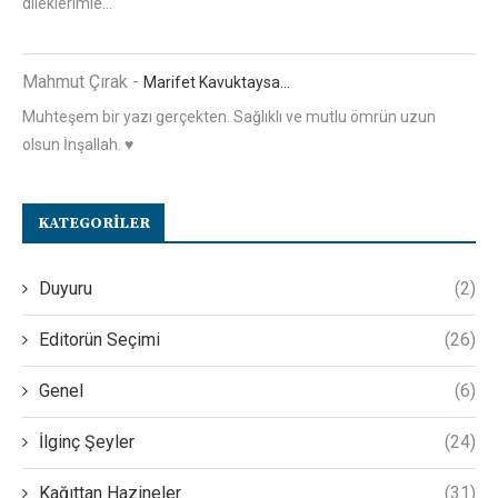
dileklerimle...
Mahmut Çırak
-
Marifet Kavuktaysa…
Muhteşem bir yazı gerçekten. Sağlıklı ve mutlu ömrün uzun
olsun İnşallah. ♥️
KATEGORILER
Duyuru
(2)
Editorün Seçimi
(26)
Genel
(6)
İlginç Şeyler
(24)
Kağıttan Hazineler
(31)