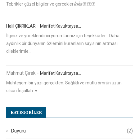
Tebrikler güzel bilgiler ve gerçekler👍👍👏👏👏
-
Halil ÇIKRIKLAR
Marifet Kavuktaysa…
İlginiz ve yüreklendirici yorumlarınız için teşekkürler... Daha
aydınlık bir dünyanın özlemini kuranların sayısının artması
dileklerimle...
Mahmut Çırak
-
Marifet Kavuktaysa…
Muhteşem bir yazı gerçekten. Sağlıklı ve mutlu ömrün uzun
olsun İnşallah. ♥️
KATEGORILER
Duyuru
(2)