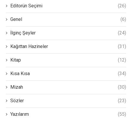
Editorün Seçimi
(26)
Genel
(6)
İlginç Şeyler
(24)
Kağıttan Hazineler
(31)
Kitap
(12)
Kısa Kısa
(34)
Mizah
(30)
Sözler
(23)
Yazılarım
(55)