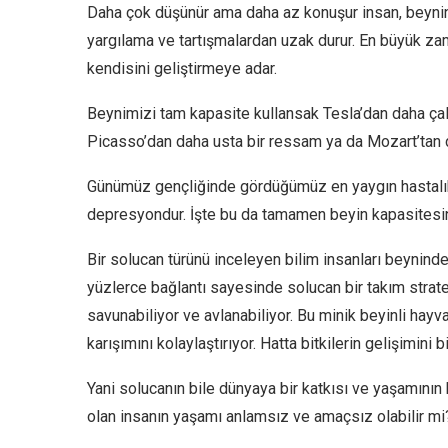
Daha çok düşünür ama daha az konuşur insan, beynini
yargılama ve tartışmalardan uzak durur. En büyük zam
kendisini geliştirmeye adar.
Beynimizi tam kapasite kullansak Tesla’dan daha çal
Picasso’dan daha usta bir ressam ya da Mozart’tan dah
Günümüz gençliğinde gördüğümüz en yaygın hastalıkl
depresyondur. İşte bu da tamamen beyin kapasitesinin 
Bir solucan türünü inceleyen bilim insanları beynind
yüzlerce bağlantı sayesinde solucan bir takım stratej
savunabiliyor ve avlanabiliyor. Bu minik beyinli hayva
karışımını kolaylaştırıyor. Hatta bitkilerin gelişimini b
Yani solucanın bile dünyaya bir katkısı ve yaşamının
olan insanın yaşamı anlamsız ve amaçsız olabilir mi