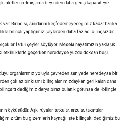
üçlü aletler üretmiş ama beyinden daha geniş kapasiteye
k var: Birincisi, sınırlarını keşfedemeyeceğimiz kadar harika
ellikle bilinçli yaptığımız şeylerden daha fazlası bilinçsizdir.
erçekler farklı şeyler söylüyor. Mesela hayatımızın yaklaşık
eki etkinliklerle geçerken neredeyse yüzde doksan beşi
, duyu organlarımız yoluyla çevreden saniyede neredeyse bir
lerden çok az bir kısmı bilinç alanımızdayken geri kalan daha
 bilinçaltı dediğimiz derya biraz bulanık görünse de -bilinçle
ın öyküsüdür. Aşk, rüyalar, tutkular, arzular, takıntılar,
ığımız tüm bu gizemlerin kaynağı işte bilinçaltı dediğimiz bu