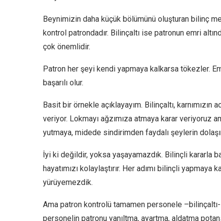
Beynimizin daha küçük bölümünü oluşturan bilinç mer
kontrol patrondadır. Bilinçaltı ise patronun emri altınd
çok önemlidir.
Patron her şeyi kendi yapmaya kalkarsa tökezler. Emri
başarılı olur.
Basit bir örnekle açıklayayım. Bilinçaltı, karnımızın 
veriyor. Lokmayı ağzımıza atmaya karar veriyoruz ama
yutmaya, midede sindirimden faydalı şeylerin dolaşı
İyi ki değildir, yoksa yaşayamazdık. Bilinçli kararla b
hayatımızı kolaylaştırır. Her adımı bilinçli yapmaya
yürüyemezdik.
Ama patron kontrolü tamamen personele –bilinçaltı- 
personelin patronu yanıltma, ayartma, aldatma potansi