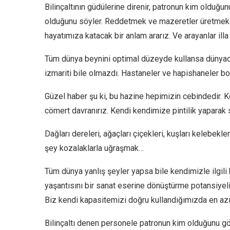
Bilinçaltının güdülerine direnir, patronun kim olduğu
olduğunu söyler. Reddetmek ve mazeretler üretmek 
hayatımıza katacak bir anlam ararız. Ve arayanlar illa
Tüm dünya beynini optimal düzeyde kullansa dünyada
izmariti bile olmazdı. Hastaneler ve hapishaneler boş
Güzel haber şu ki, bu hazine hepimizin cebindedir. K
cömert davranırız. Kendi kendimize pintilik yapara
Dağları dereleri, ağaçları çiçekleri, kuşları kelebekl
şey kozalaklarla uğraşmak…
Tüm dünya yanlış şeyler yapsa bile kendimizle ilgili 
yaşantısını bir sanat eserine dönüştürme potansiyeli 
Biz kendi kapasitemizi doğru kullandığımızda en azı
Bilinçaltı denen personele patronun kim olduğunu gös