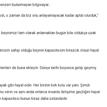
benzeri bulunmayan bilgisayar…
ydı, o zaman da biz onu anlayamayacak kadar aptal olurduk,”
i beynimizi tam olarak anlamaktan bugün bile oldukça uzak
imizin sahip olduğu beynin kapasitesini birazcık olsun hayal
lenleri de buna ekleyin. Dünya tarihi boyunca gelip geçmiş
yak gibi hayal edin. Her birinin kırk kolu var yani. Şimdi
nu verin ve aynı anda onlarca insanla iletişime geçtiğini hayal
in kapasitesi bunun biraz daha üstündedir.