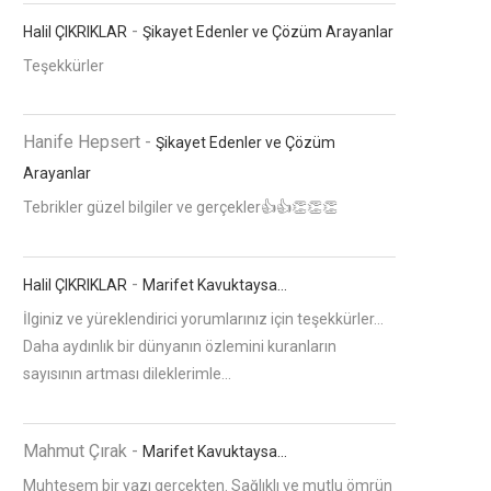
-
Halil ÇIKRIKLAR
Şikayet Edenler ve Çözüm Arayanlar
Teşekkürler
Hanife Hepsert
-
Şikayet Edenler ve Çözüm
Arayanlar
Tebrikler güzel bilgiler ve gerçekler👍👍👏👏👏
-
Halil ÇIKRIKLAR
Marifet Kavuktaysa…
İlginiz ve yüreklendirici yorumlarınız için teşekkürler...
Daha aydınlık bir dünyanın özlemini kuranların
sayısının artması dileklerimle...
Mahmut Çırak
-
Marifet Kavuktaysa…
Muhteşem bir yazı gerçekten. Sağlıklı ve mutlu ömrün