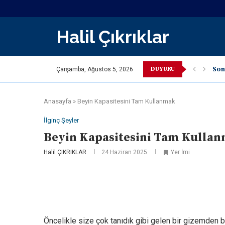
Halil Çıkrıklar
DUYURU
Son
Çarşamba, Ağustos 5, 2026
Anasayfa
»
Beyin Kapasitesini Tam Kullanmak
İlginç Şeyler
Beyin Kapasitesini Tam Kulla
Halil ÇIKRIKLAR
24 Haziran 2025
Yer İmi
Öncelikle size çok tanıdık gibi gelen bir gizemden b