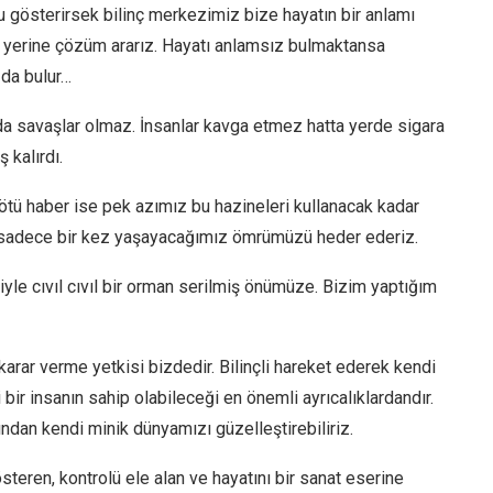
nu gösterirsek bilinç merkezimiz bize hayatın bir anlamı
yerine çözüm ararız. Hayatı anlamsız bulmaktansa
 da bulur…
 savaşlar olmaz. İnsanlar kavga etmez hatta yerde sigara
 kalırdı.
ötü haber ise pek azımız bu hazineleri kullanacak kadar
k sadece bir kez yaşayacağımız ömrümüzü heder ederiz.
eriyle cıvıl cıvıl bir orman serilmiş önümüze. Bizim yaptığım
karar verme yetkisi bizdedir. Bilinçli hareket ederek kendi
bir insanın sahip olabileceği en önemli ayrıcalıklardandır.
ndan kendi minik dünyamızı güzelleştirebiliriz.
teren, kontrolü ele alan ve hayatını bir sanat eserine