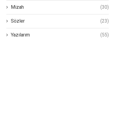
Mizah
(30)
Sözler
(23)
Yazılarım
(55)