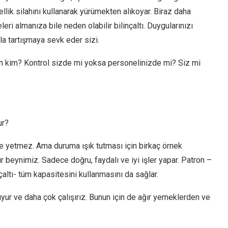
llik silahını kullanarak yürümekten alıkoyar. Biraz daha
eri almanıza bile neden olabilir bilinçaltı. Duygularınızı
rla tartışmaya sevk eder sizi.
n kim? Kontrol sizde mi yoksa personelinizde mi? Siz mi
ur?
le yetmez. Ama duruma ışık tutması için birkaç örnek
ışır beynimiz. Sadece doğru, faydalı ve iyi işler yapar. Patron –
nçaltı- tüm kapasitesini kullanmasını da sağlar.
uyur ve daha çok çalışırız. Bunun için de ağır yemeklerden ve