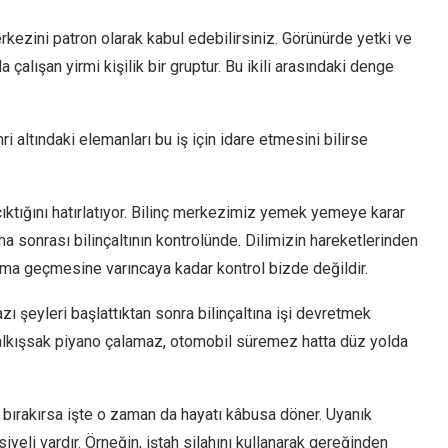
kezini patron olarak kabul edebilirsiniz. Görünürde yetki ve
a çalışan yirmi kişilik bir gruptur. Bu ikili arasındaki denge
 altındaki elemanları bu iş için idare etmesini bilirse
acıktığını hatırlatıyor. Bilinç merkezimiz yemek yemeye karar
 sonrası bilinçaltının kontrolünde. Dilimizin hareketlerinden
ma geçmesine varıncaya kadar kontrol bizde değildir.
azı şeyleri başlattıktan sonra bilinçaltına işi devretmek
 kalkışsak piyano çalamaz, otomobil süremez hatta düz yolda
bırakırsa işte o zaman da hayatı kâbusa döner. Uyanık
yeli vardır. Örneğin, iştah silahını kullanarak gereğinden