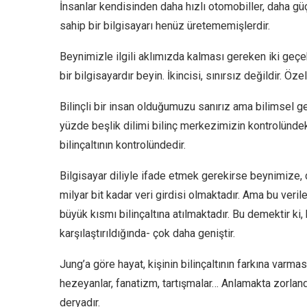
İnsanlar kendisinden daha hızlı otomobiller, daha g
sahip bir bilgisayarı henüz üretememişlerdir.
Beynimizle ilgili aklımızda kalması gereken iki geçe
bir bilgisayardır beyin. İkincisi, sınırsız değildir. Öz
Bilinçli bir insan olduğumuzu sanırız ama bilimsel g
yüzde beşlik dilimi bilinç merkezimizin kontrolünd
bilinçaltının kontrolündedir.
Bilgisayar diliyle ifade etmek gerekirse beynimize
milyar bit kadar veri girdisi olmaktadır. Ama bu veri
büyük kısmı bilinçaltına atılmaktadır. Bu demektir ki,
karşılaştırıldığında- çok daha geniştir.
Jung’a göre hayat, kişinin bilinçaltının farkına varmasın
hezeyanlar, fanatizm, tartışmalar… Anlamakta zorland
deryadır.