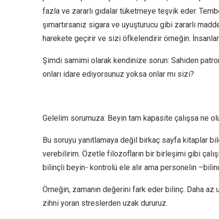
fazla ve zararlı gıdalar tüketmeye teşvik eder. Tembe
şımartırsanız sigara ve uyuşturucu gibi zararlı maddel
harekete geçirir ve sizi öfkelendirir örneğin. İnsanla
Şimdi samimi olarak kendinize sorun: Sahiden patro
onları idare ediyorsunuz yoksa onlar mı sizi?
Gelelim sorumuza: Beyin tam kapasite çalışsa ne ol
Bu soruyu yanıtlamaya değil birkaç sayfa kitaplar bi
verebilirim. Özetle filozofların bir birleşimi gibi çal
bilinçli beyin- kontrolü ele alır ama personelin –bili
Örneğin, zamanın değerini fark eder bilinç. Daha az 
zihni yoran streslerden uzak dururuz.