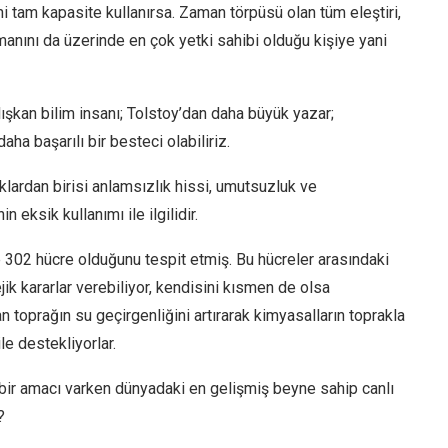
 tam kapasite kullanırsa. Zaman törpüsü olan tüm eleştiri,
anını da üzerinde en çok yetki sahibi olduğu kişiye yani
ışkan bilim insanı; Tolstoy’dan daha büyük yazar;
a başarılı bir besteci olabiliriz.
ardan birisi anlamsızlık hissi, umutsuzluk ve
eksik kullanımı ile ilgilidir.
e 302 hücre olduğunu tespit etmiş. Bu hücreler arasındaki
ik kararlar verebiliyor, kendisini kısmen de olsa
n toprağın su geçirgenliğini artırarak kimyasalların toprakla
ile destekliyorlar.
 bir amacı varken dünyadaki en gelişmiş beyne sahip canlı
?