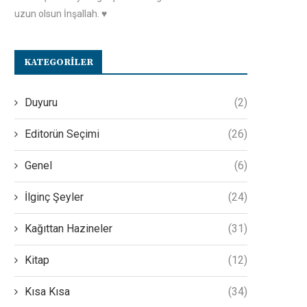
uzun olsun İnşallah. ♥️
KATEGORILER
Duyuru
(2)
Editorün Seçimi
(26)
Genel
(6)
İlginç Şeyler
(24)
Kağıttan Hazineler
(31)
Kitap
(12)
Kısa Kısa
(34)